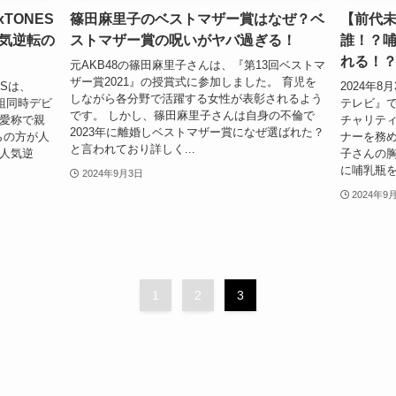
xTONES
篠田麻里子のベストマザー賞はなぜ？ベ
【前代
気逆転の
ストマザー賞の呪いがヤバ過ぎる！
誰！？
れる！
元AKB48の篠田麻里子さんは、『第13回ベストマ
ザー賞2021』の授賞式に参加しました。 育児を
ESは、
2024年8
しながら各分野で活躍する女性が表彰されるよう
2組同時デビ
テレビ』で
です。 しかし、篠田麻里子さんは自身の不倫で
の愛称で親
チャリテ
2023年に離婚しベストマザー賞になぜ選ばれた？
らの方が人
ナーを務
と言われており詳しく...
 人気逆
子さんの胸
に哺乳瓶を
2024年9月3日
2024年9
1
2
3