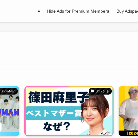
Hide Ads for Premium Members
Buy Adspa
SnowMan
タレント