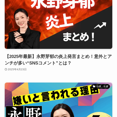
【2025年最新】永野芽郁の炎上発言まとめ！意外とア
ンチが多い“SNSコメント”とは？
2025年4月23日
俳優、女優