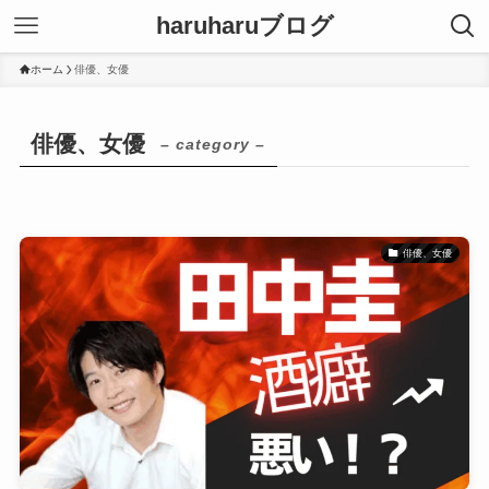
haruharuブログ
ホーム
俳優、女優
俳優、女優
– category –
俳優、女優