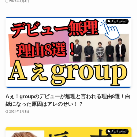
2024年1月4日
Aぇ！group
Aぇ！groupのデビューが無理と言われる理由8選！白
紙になった原因はアレのせい！？
2024年1月3日
Aぇ！group