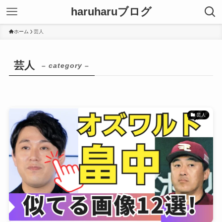
haruharuブログ
ホーム
芸人
芸人
– category –
芸人