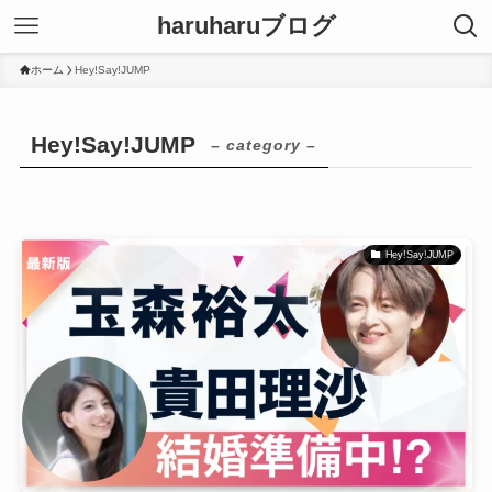
haruharuブログ
ホーム
Hey!Say!JUMP
Hey!Say!JUMP
– category –
Hey!Say!JUMP