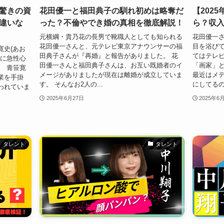
驚きの資
花田優一と福田典子の馴れ初めは略奪だ
【202
違いな
った？不倫やでき婚の真相を徹底解説！
ら？収
元横綱・貴乃花の長男で靴職人としても知られる
花田優一
花田優一さんと、元テレビ東京アナウンサーの福
目を浴びて
寛史(あお
田典子さんが『再婚』と報告がありました。 花
てはテレ
日に急性心
田優一さんと福田典子さんは、お互い既婚者のイ
「画家」と
。 青笹寛
メージがありましたが現在は離婚が成立していま
最近はメ
業を手掛
す。 そんなお2人の...
にしてるの
言われていま
2025年6月27日
2025年6
タレント
タレント