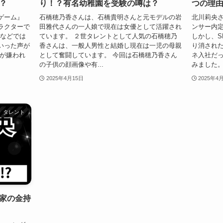
？
り！？有名幼稚園を受験の噂は？
つの理
ゲーム』
石橋穂乃香さんは、石橋貴明さんと元モデルの岩
北川莉央
ラクターで
田雅代さんの一人娘で現在は女優として活躍され
ンサー内
Sなどでは
ています。 ２世タレントとして人気の石橋穂乃
しかし、S
いった声が
香さんは、一般人男性と結婚し現在は一児の母親
り消された
子が嫌われ
として奮闘しています。 今回は石橋穂乃香さん
ネ入社だ
の子供の顔画像や有...
みました。 
2025年4月15日
2025年4
タレント
家の金持