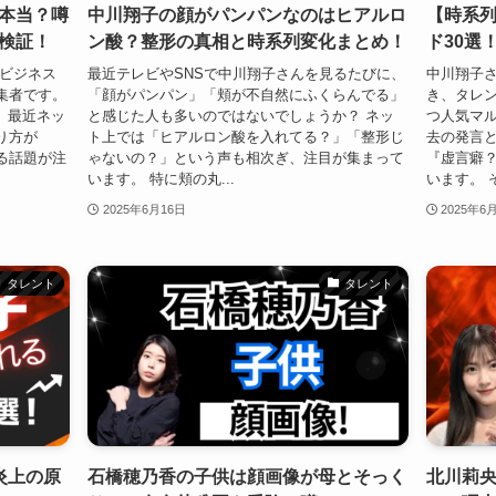
本当？噂
中川翔子の顔がパンパンなのはヒアルロ
【時系
検証！
ン酸？整形の真相と時系列変化まとめ！
ド30選
、ビジネス
最近テレビやSNSで中川翔子さんを見るたびに、
中川翔子
集者です。
「顔がパンパン」「頬が不自然にふくらんでる」
き、タレン
と、最近ネッ
と感じた人も多いのではないでしょうか？ ネッ
つ人気マル
り方が
ト上では「ヒアルロン酸を入れてる？」「整形じ
去の発言
る話題が注
ゃないの？」という声も相次ぎ、注目が集まって
『虚言癖
います。 特に頬の丸...
います。 そ
2025年6月16日
2025年6
タレント
タレント
炎上の原
石橋穂乃香の子供は顔画像が母とそっく
北川莉