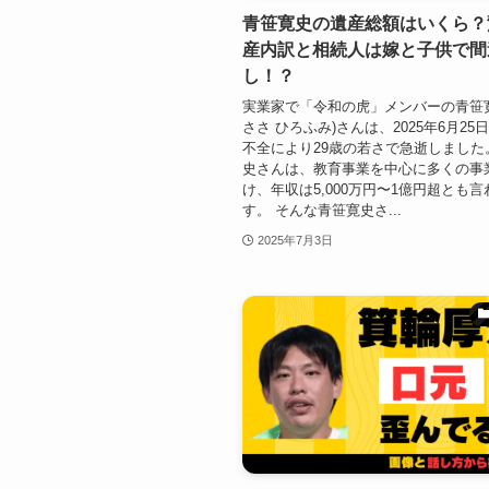
青笹寛史の遺産総額はいくら？
産内訳と相続人は嫁と子供で間
し！？
実業家で「令和の虎」メンバーの青笹
ささ ひろふみ)さんは、2025年6月25
不全により29歳の若さで急逝しました
史さんは、教育事業を中心に多くの事
け、年収は5,000万円〜1億円超とも
す。 そんな青笹寛史さ...
2025年7月3日