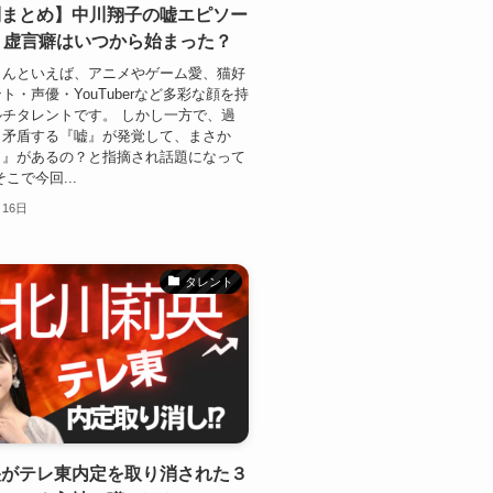
列まとめ】中川翔子の嘘エピソー
！虚言癖はいつから始まった？
さんといえば、アニメやゲーム愛、猫好
ト・声優・YouTuberなど多彩な顔を持
チタレントです。 しかし一方で、過
と矛盾する『嘘』が発覚して、まさか
？』があるの？と指摘され話題になって
こで今回...
月16日
タレント
央がテレ東内定を取り消された３