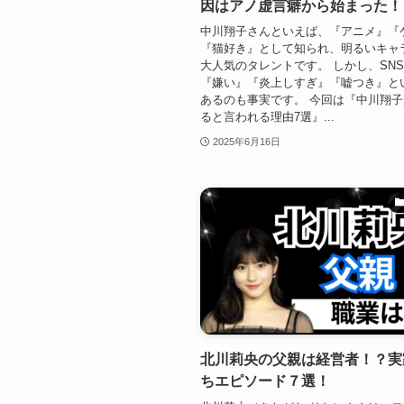
因はアノ虚言癖から始まった！
中川翔子さんといえば、『アニメ』『
『猫好き』として知られ、明るいキャ
大人気のタレントです。 しかし、SN
『嫌い』『炎上しすぎ』『嘘つき』と
あるのも事実です。 今回は『中川翔
ると言われる理由7選』...
2025年6月16日
北川莉央の父親は経営者！？実
ちエピソード７選！