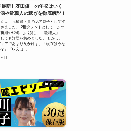
5年最新】花田優一の年収はいく
入源や靴職人の稼ぎを徹底解説！
さんは、元横綱・貴乃花の息子として注
きました。 2世タレントとして、かつ
ビ番組やCMにも出演し、「靴職人」
しても話題を集めました。 しかし、
ディアであまり見かけず、『現在は今な
？』『収入は...
月26日
タレント