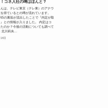
由！コネ入社の噂はほんと？
さんは、テレビ東京（テレ東）のアナウ
定を得ているとの噂が流れています。
NSの裏垢が流出したことで『内定が取
』との情報が入りました。 内定はコ
ったのか？今後の活動についても調べて
北川莉央...
月14日