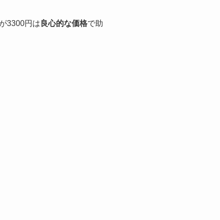
3300円は
良心的な価格
で助