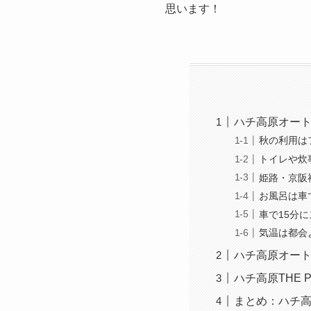
思います！
ハチ高原オー
秋の利用は
トイレや炊
姫路・京阪
お風呂は車
車で15分
気温は都会
ハチ高原オー
ハチ高原THE
まとめ：ハチ