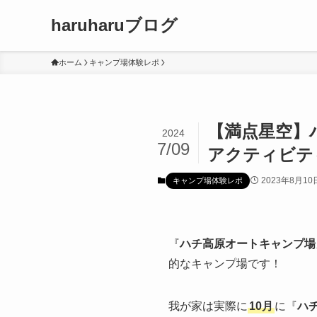
haruharuブログ
ホーム
キャンプ場体験レポ
【満点星空】
2024
7/09
アクティビテ
2023年8月10
キャンプ場体験レポ
『
ハチ高原オートキャンプ場
的なキャンプ場です！
我が家は実際に
10月
に『
ハ