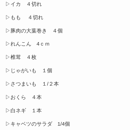
▷イカ ４切れ
▷もも ４切れ
▷豚肉の大葉巻き ４個
▷れんこん 4ｃｍ
▷椎茸 ４枚
▷じゃがいも １個
▷さつまいも １/２本
▷おくら ４本
▷白ネギ １本
▷キャベツのサラダ 1/4個