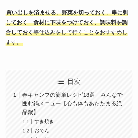
買い出しを済ませる
、
野菜を切っておく
、
串に刺
しておく
、
食材に下味をつけておく
、
調味料を調
合しておく
等仕込みをして行くことをおすすめし
ます。
目次
春キャンプの簡単レシピ18選 みんなで
囲む鍋メニュー【心も体もあたたまる絶
品鍋】
すき焼き
おでん