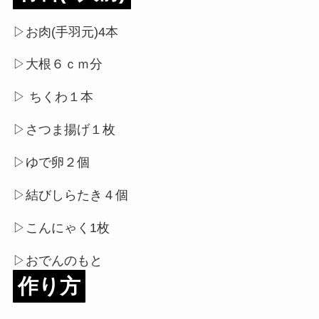
▷お肉(手羽元)4本
▷大根６ｃｍ分
▷ ちくわ１本
▷さつま揚げ１枚
▷ゆで卵２個
▷結びしらたき４個
▷こんにゃく1枚
▷おでんのもと
作り方