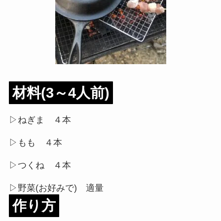
材料(3～4人前)
▷ねぎま ４本
▷もも ４本
▷つくね ４本
▷野菜(お好みで) 適量
作り方