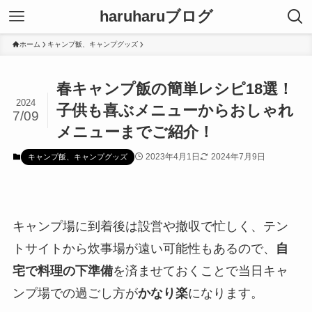
haruharuブログ
ホーム
キャンプ飯、キャンプグッズ
春キャンプ飯の簡単レシピ18選！
2024
子供も喜ぶメニューからおしゃれ
7/09
メニューまでご紹介！
2023年4月1日
2024年7月9日
キャンプ飯、キャンプグッズ
キャンプ場に到着後は設営や撤収で忙しく、テン
トサイトから炊事場が遠い可能性もあるので、
自
宅で料理の下準備
を済ませておくことで当日キャ
ンプ場での過ごし方が
かなり楽
になります。