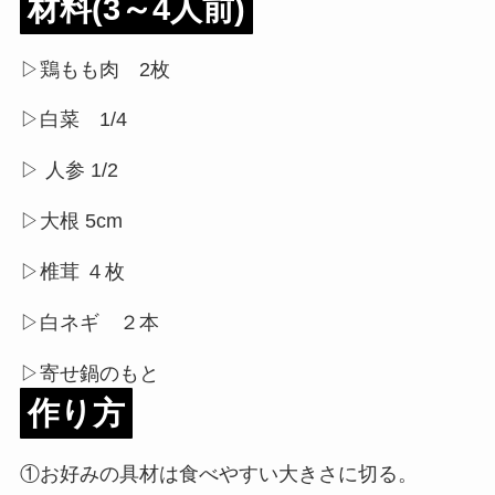
材料(3～4人前)
▷鶏もも肉 2枚
▷白菜 1/4
▷ 人参 1/2
▷大根 5cm
▷椎茸 ４枚
▷白ネギ ２本
▷寄せ鍋のもと
作り方
①お好みの具材は食べやすい大きさに切る。