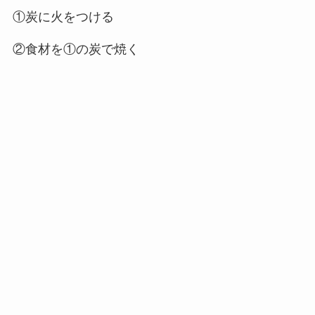
①炭に火をつける
②食材を①の炭で焼く