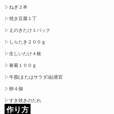
▷ねぎ２本
▷焼き豆腐１丁
▷えのきたけ１パック
▷しらたき２００ｇ
▷生しいたけ４枚
▷春菊１００ｇ
▷牛脂(またはサラダ油)適宜
▷卵４個
▷すき焼きのたれ
作り方