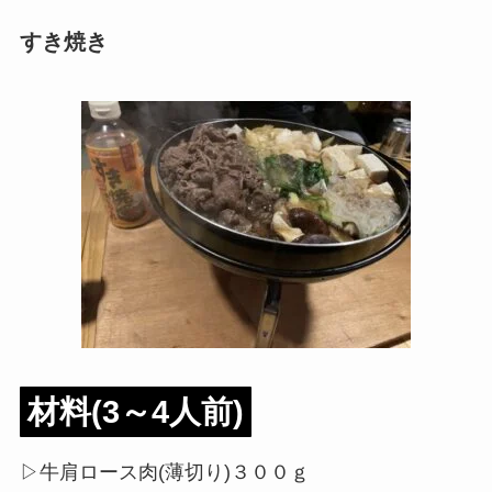
すき焼き
材料(3～4人前)
▷牛肩ロース肉(薄切り)３００ｇ