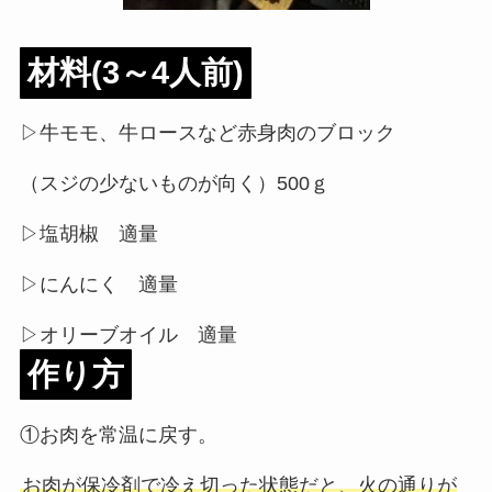
材料(3～4人前)
▷牛モモ、牛ロースなど赤身肉のブロック
（スジの少ないものが向く）500ｇ
▷塩胡椒 適量
▷にんにく 適量
▷オリーブオイル 適量
作り方
①お肉を常温に戻す。
お肉が保冷剤で冷え切った状態だと、火の通りが