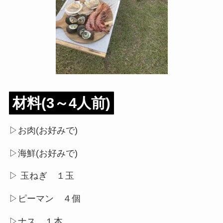
材料(3～4人前)
▷お肉(お好みで)
▷海鮮(お好みで)
▷ 玉ねぎ １玉
▷ピーマン ４個
▷ナス １本