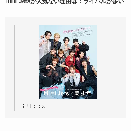
HiHi Jetsが人気ない理由③：ライバルが多い
引用：：x