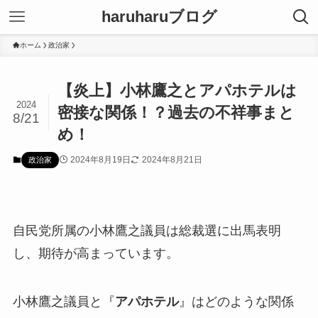
haruharuブログ
ホーム
政治家
【炎上】小林鷹之とアパホテルは
2024
密接な関係！？過去の不祥事まと
8/21
め！
2024年8月19日
2024年8月21日
政治家
自民党所属の小林鷹之議員は総裁選に出馬表明
し、期待が高まっています。
小林鷹之議員と『
アパホテル
』はどのような関係