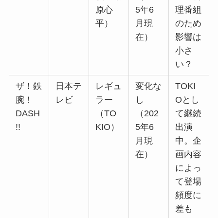
原心
5年6
理番組
平）
月現
のため
在）
影響は
小さ
い？
ザ！鉄
日本テ
レギュ
変化な
TOKI
腕！
レビ
ラー
し
Oとし
DASH
（TO
（202
て継続
!!
KIO）
5年6
出演
月現
中。企
在）
画内容
によっ
て登場
頻度に
差も