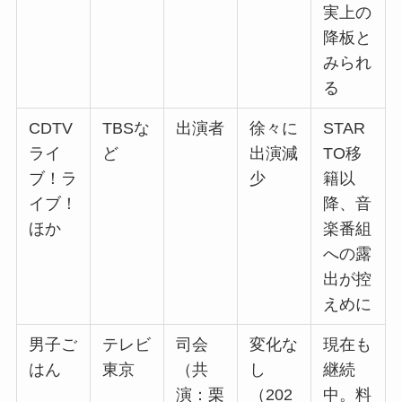
実上の
降板と
みられ
る
CDTV
TBSな
出演者
徐々に
STAR
ライ
ど
出演減
TO移
ブ！ラ
少
籍以
イブ！
降、音
ほか
楽番組
への露
出が控
えめに
男子ご
テレビ
司会
変化な
現在も
はん
東京
（共
し
継続
演：栗
（202
中。料