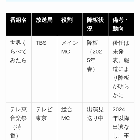
番組名
放送局
役割
降板状
備考・
況
動向
世界く
TBS
メイン
降板
後任は
らべて
MC
（202
未発
みたら
5年
表。報
春）
道によ
り降板
が明ら
かに
テレ東
テレビ
総合
出演見
2024
音楽祭
東京
MC
送り中
年以降
（特
出演な
番）
し。事