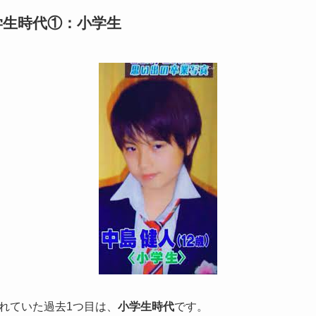
学生時代①：小学生
れていた過去1つ目は、
小学生時代
です。