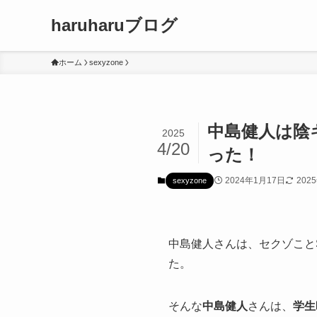
haruharuブログ
ホーム
sexyzone
中島健人は陰
2025
4/20
った！
2024年1月17日
202
sexyzone
中島健人さんは、セクゾことSe
た。
そんな
中島健人
さんは、
学生