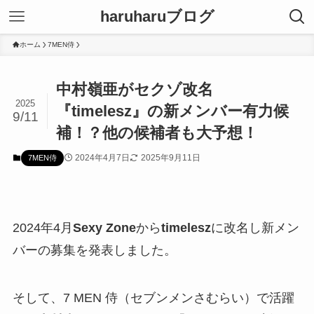
haruharuブログ
ホーム
7MEN侍
中村嶺亜がセクゾ改名
2025
『timelesz』の新メンバー有力候
9/11
補！？他の候補者も大予想！
2024年4月7日
2025年9月11日
7MEN侍
2024年4月
Sexy Zone
から
timelesz
に改名し新メン
バーの募集を発表しました。
そして、7 MEN 侍（セブンメンさむらい）で活躍