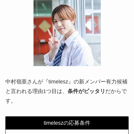
中村嶺亜さんが『timelesz』の新メンバー有力候補
と言われる理由1つ目は、
条件がピッタリ
だからで
す。
timeleszの応募条件