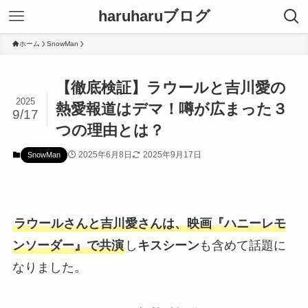
haruharuブログ
ホーム
SnowMan
【徹底検証】ラウールと吉川愛の
2025
熱愛報道はデマ！噂が広まった３
9/17
つの理由とは？
2025年6月8日
2025年9月17日
SnowMan
ラウールさんと吉川愛さんは、映画『ハニーレモ
ンソーダー』で共演
し
キスシーン
も含めて話題に
なりました。