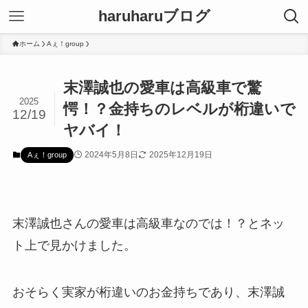
haruharuブログ
ホーム
Aぇ！group
末澤誠也の愛車は高級車で驚
2025
愕！？金持ちのレベルが桁違いで
12/19
ヤバイ！
2024年5月8日
2025年12月19日
Aぇ！group
末澤誠也さんの愛車は高級車なのでは！？とネッ
ト上で見かけました。
おそらく実家が桁違いのお金持ちであり、末澤誠