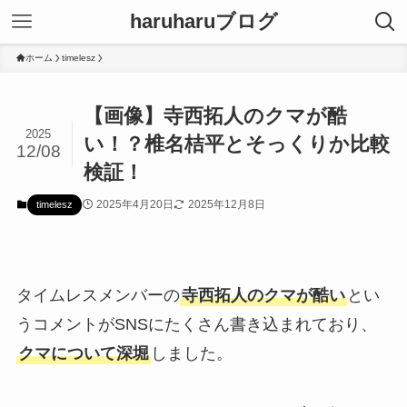
haruharuブログ
ホーム
timelesz
【画像】寺西拓人のクマが酷
2025
い！？椎名桔平とそっくりか比較
12/08
検証！
2025年4月20日
2025年12月8日
timelesz
タイムレスメンバーの
寺西拓人のクマが酷い
とい
うコメントがSNSにたくさん書き込まれており、
クマについて深堀
しました。