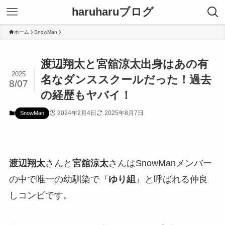
haruharuブログ
ホーム
SnowMan
渡辺翔太と宮舘涼太出身はあの有
2025
名なダンススクールだった！過去
8/07
の経歴もヤバイ！
2024年2月4日
2025年8月7日
SnowMan
渡辺翔太
さんと
宮舘涼太
さんはSnowManメンバー
の中で唯一の幼馴染で『
ゆり組
』と呼ばれる仲良
しコンビです。