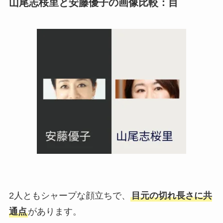
山尾志桜里と安藤優子の画像比較：目
2人ともシャープな顔立ちで、
目元の切れ長さに共
通点
があります。