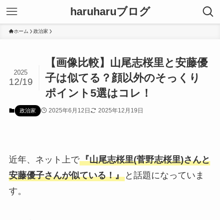
haruharuブログ
ホーム
政治家
【画像比較】山尾志桜里と安藤優
2025
子は似てる？顔以外のそっくり
12/19
ポイント5選はコレ！
2025年6月12日
2025年12月19日
政治家
近年、ネット上で
『山尾志桜里(菅野志桜里)さんと
安藤優子さんが似ている！』
と話題になっていま
す。