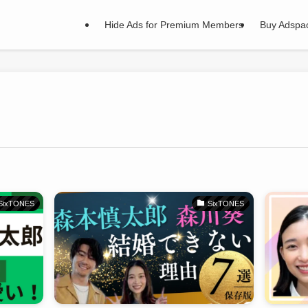
Hide Ads for Premium Members
Buy Adspa
SixTONES
SixTONES