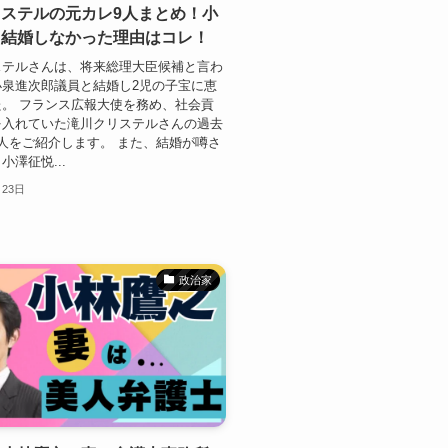
ステルの元カレ9人まとめ！小
と結婚しなかった理由はコレ！
ステルさんは、将来総理大臣候補と言わ
小泉進次郎議員と結婚し2児の子宝に恵
。 フランス広報大使を務め、社会貢
を入れていた滝川クリステルさんの過去
人をご紹介します。 また、結婚が噂さ
小澤征悦...
月23日
政治家