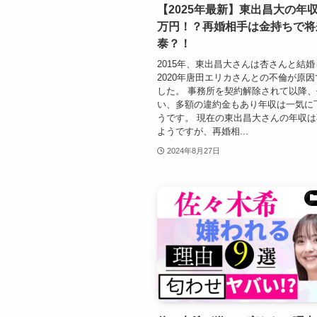
【2025年最新】東出昌大の年収
万円！？再婚相手は金持ちで将
泰？！
2015年、東出昌大さんは杏さんと結
2020年唐田エリカさんとの不倫が原
した。 事務所を契約解除されて以降
い、多額の違約金もあり年収は一気に
うです。 現在の東出昌大さんの年収
ようですが、再婚相...
2024年8月27日