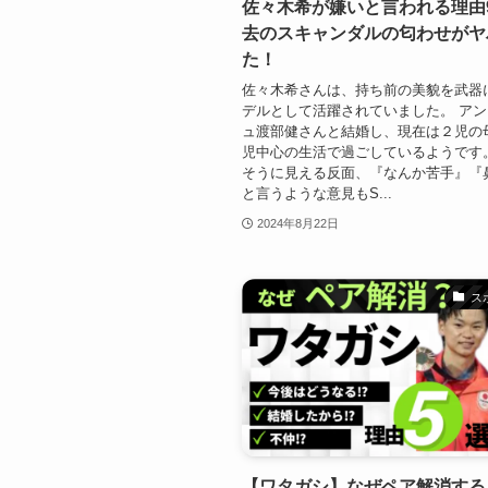
佐々木希が嫌いと言われる理由
去のスキャンダルの匂わせがヤ
た！
佐々木希さんは、持ち前の美貌を武器
デルとして活躍されていました。 ア
ュ渡部健さんと結婚し、現在は２児の
児中心の生活で過ごしているようです
そうに見える反面、『なんか苦手』『
と言うような意見もS...
2024年8月22日
ス
【ワタガシ】なぜペア解消する