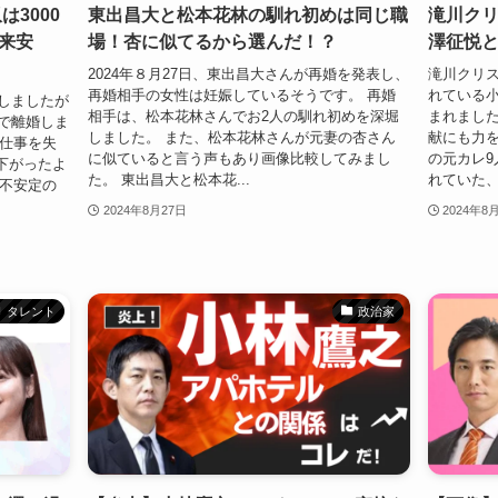
は3000
東出昌大と松本花林の馴れ初めは同じ職
滝川クリ
来安
場！杏に似てるから選んだ！？
澤征悦
2024年８月27日、東出昌大さんが再婚を発表し、
滝川クリ
再婚相手の女性は妊娠しているそうです。 再婚
れている
婚しましたが
相手は、松本花林さんでお2人の馴れ初めを深堀
まれました
因で離婚しま
しました。 また、松本花林さんが元妻の杏さん
献にも力
、仕事を失
に似ていると言う声もあり画像比較してみまし
の元カレ9
下がったよ
た。 東出昌大と松本花...
れていた、
は不安定の
2024年8月27日
2024年8
タレント
政治家