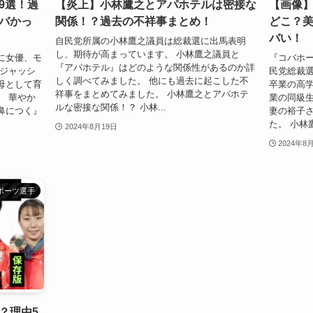
9選！過
【炎上】小林鷹之とアパホテルは密接な
【画像
バかっ
関係！？過去の不祥事まとめ！
どこ？
バい！
自民党所属の小林鷹之議員は総裁選に出馬表明
し、期待が高まっています。 小林鷹之議員と
に女優、モ
『コバホー
『アパホテル』はどのような関係性があるのか詳
ンジャッシ
民党総裁選
しく調べてみました。 他にも過去に起こした不
母として育
卒業の高
祥事をまとめてみました。 小林鷹之とアパホテ
。 華やか
業の同級
ルな密接な関係！？ 小林...
鼻につく』
妻の裕子
た。 小林鷹
2024年8月19日
2024年8
ポーツ選手
？理由5