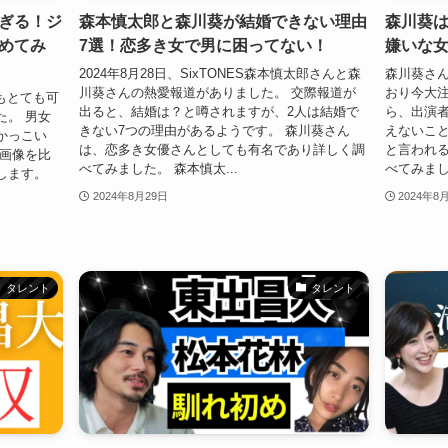
ぎる！ジ
森本慎太郎と森川葵が結婚できない理由
森川葵
めてみ
7選！恋多き女で男に困ってない！
嫌いな女
2024年8月28日、SixTONES森本慎太郎さんと森
森川葵さ
川葵さんの熱愛報道がありました。 交際報道が
おり今大注
頃もとても可
出ると、結婚は？と噂されますが、2人は結婚で
ら、出演
た。 男女
きない7つの理由があるようです。 森川葵さん
えないこと
かっこい
は、恋多き女優さんとしても有名であり詳しく調
と言われ
の画像を比
べてみました。 森本慎太...
べてみました
します。
2024年8月29日
2024年8
タレント
タレント