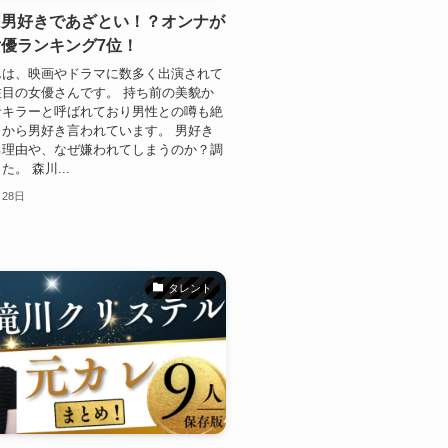
は男好きであざとい！？オンナが
優ランキング7位！
んは、映画やドラマに数多く出演されて
目の女優さんです。 持ち前の美貌か
者キラーと呼ばれており男性との噂も絶
から男好き言われています。 男好き
る理由や、なぜ嫌われてしまうのか？調
。 森川...
月28日
タレント