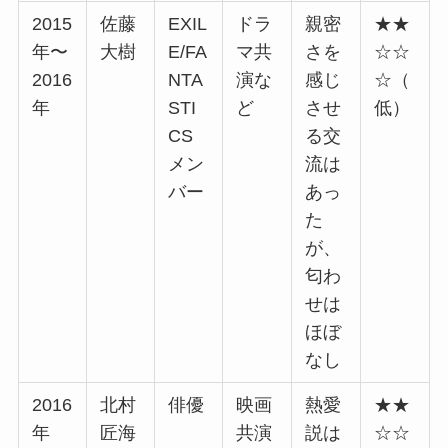
2015
佐藤
EXIL
ドラ
親密
★★
年〜
大樹
E/FA
マ共
さを
☆☆
2016
NTA
演な
感じ
☆（
年
STI
ど
させ
低）
CS
る交
メン
流は
バー
あっ
た
が、
匂わ
せは
ほぼ
なし
2016
北村
俳優
映画
熱愛
★★
年
匠海
共演
説は
☆☆