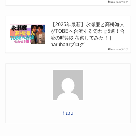
haruharuブログ
【2025年最新】永瀬廉と高橋海人
がTOBEへ合流する匂わせ5選！合
流の時期を考察してみた！ |
haruharuブログ
haruharuブログ
haru