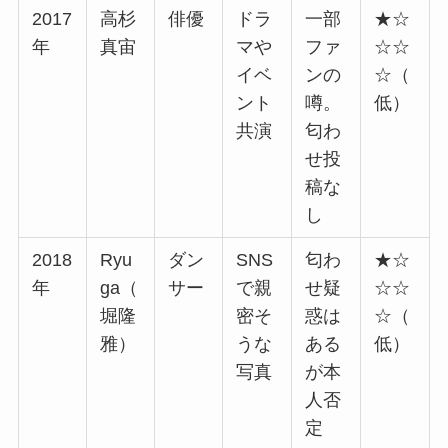
2017
高杉
俳優
ドラ
一部
★☆
年
真宙
マや
ファ
☆☆
イベ
ンの
☆（
ント
噂。
低）
共演
匂わ
せ投
稿な
し
2018
Ryu
ダン
SNS
匂わ
★☆
年
ga（
サー
で親
せ疑
☆☆
堀隆
密そ
惑は
☆（
雅）
うな
ある
低）
写真
が本
人否
定