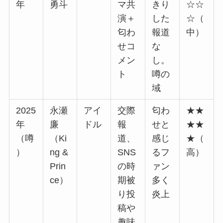
年
勇斗
マ共
きり
☆☆
演＋
した
☆（
匂わ
報道
中）
せコ
な
メン
し。
ト
噂の
域
2025
永瀬
アイ
交際
匂わ
★★
年
廉
ドル
報
せと
★★
（噂
（Ki
道、
感じ
★（
）
ng &
SNS
るフ
高）
Prin
の時
ァン
ce）
期被
多く
り投
炎上
稿や
趣味