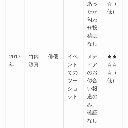
あっ
☆（
たが
低）
匂わ
せ投
稿は
なし
2017
竹内
俳優
イベ
メデ
★★
年
涼真
ント
ィア
☆☆
での
のお
☆（
ツー
似合
低）
ショ
い報
ット
道の
み。
確証
なし