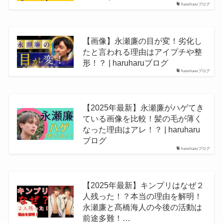
haruharuブログ
【画像】永瀬廉の目が変！劣化し
たと言われる理由はアイプチや整
形！？ | haruharuブログ
haruharuブログ
【2025年最新】永瀬廉がハゲてき
ている画像を比較！髪の毛が薄く
なった理由はアレ！？ | haruharu
ブログ
haruharuブログ
【2025年最新】キンプリはなぜ２
人残った！？本当の理由を解明！
永瀬廉と髙橋海人の今後の活動は
前途多難！…