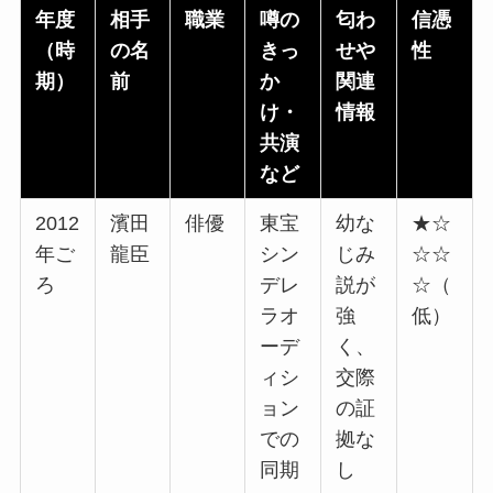
年度
相手
職業
噂の
匂わ
信憑
（時
の名
きっ
せや
性
期）
前
か
関連
け・
情報
共演
など
2012
濱田
俳優
東宝
幼な
★☆
年ご
龍臣
シン
じみ
☆☆
ろ
デレ
説が
☆（
ラオ
強
低）
ーデ
く、
ィシ
交際
ョン
の証
での
拠な
同期
し