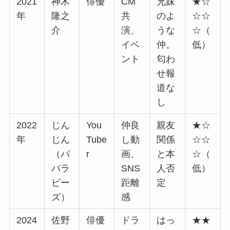
2021
神木
俳優
CM
兄妹
★☆
年
隆之
共
のよ
☆☆
介
演、
うな
☆（
イベ
仲。
低）
ント
匂わ
せ報
道な
し
2022
じん
You
仲良
親友
★☆
年
じん
Tube
し動
関係
☆☆
（パ
r
画、
と本
☆（
パラ
SNS
人否
低）
ピー
距離
定
ズ）
感
2024
佐野
俳優
ドラ
はっ
★★