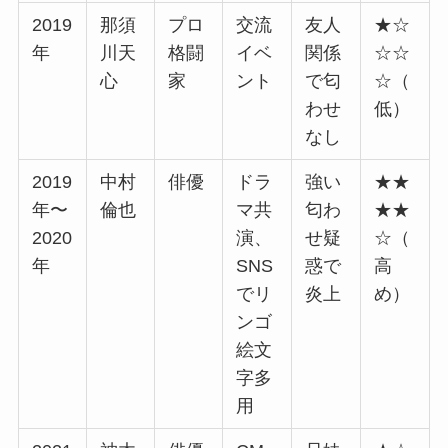
2019
那須
プロ
交流
友人
★☆
年
川天
格闘
イベ
関係
☆☆
心
家
ント
で匂
☆（
わせ
低）
なし
2019
中村
俳優
ドラ
強い
★★
年〜
倫也
マ共
匂わ
★★
2020
演、
せ疑
☆（
年
SNS
惑で
高
でリ
炎上
め）
ンゴ
絵文
字多
用