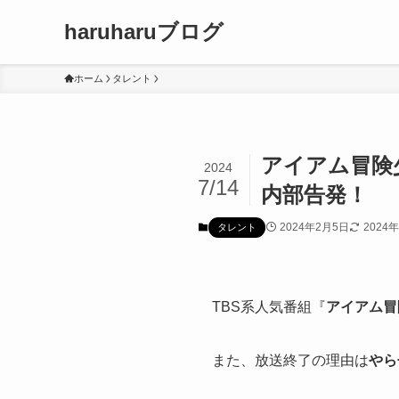
haruharuブログ
ホーム
タレント
アイアム冒険
2024
7/14
内部告発！
2024年2月5日
2024
タレント
TBS系人気番組『
アイアム冒
また、放送終了の理由は
やら