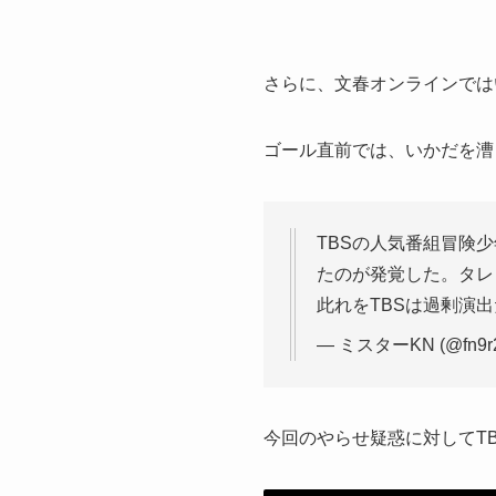
さらに、文春オンラインでは
ゴール直前では、いかだを漕
TBSの人気番組冒険
たのが発覚した。タレ
此れをTBSは過剰演
— ミスターKN (@fn9r
今回のやらせ疑惑に対してT