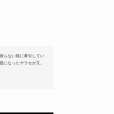
に映らない様に牽引してい
題になったヤラセが又。