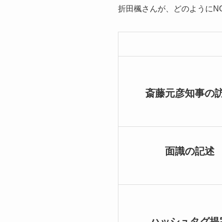
折田楓さんが、どのようにN
斎藤元彦知事の
面識の記述
ハッシュタグ提