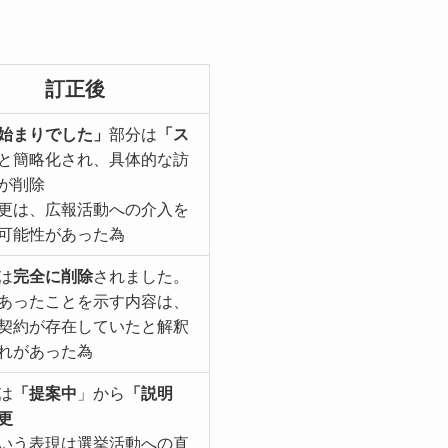
訂正後
始まりでした」
部分は
「ス
と簡略化され、具体的な訪
が削除
更は、広報活動への介入を
可能性があった為
は
完全に削除
されました。
あったことを示す内容は、
契約が存在していたと解釈
れがあった為
は
「提案中
」から
「説明
更
いう表現は選挙活動への直