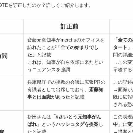
OTEを訂正したのか？詳しくご紹介します。
訂正前
斎藤元彦知事がmerchuのオフィスを
「全ての
訪れたことが
「全ての始まりでし
タート
」
た」
と記載
問の詳細
訪問
これは、知事が自ら依頼に来たとい
→この変
うニュアンスを強調
示唆する
兵庫県庁での複数の会議に広報PRの
この記述
有識者として出席しており、
斎藤知
→面識が
事とは面識があった
と記載
既に広報
される恐
折田さんは
「#さいとう元知事がん
この表現
ばれ」
という
ハッシュタグを提案
し
中」
に
変
たと記載
→提案と
案