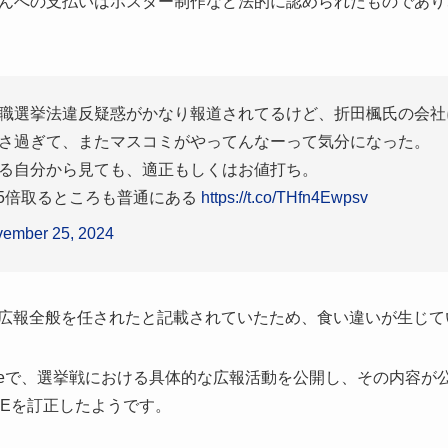
んへの支払いはポスター制作など法的に認められたものであり
職選挙法違反疑惑がかなり報道されてるけど、折田楓氏の会社
さ過ぎて、またマスコミがやってんなーって気分になった。
る自分から見ても、適正もしくはお値打ち。
-5倍取るところも普通にある
https://t.co/THfn4Ewpsv
ember 25, 2024
には広報全般を任されたと記載されていたため、食い違いが生じて
のnoteで、選挙戦における具体的な広報活動を公開し、その内容
TEを訂正したようです。