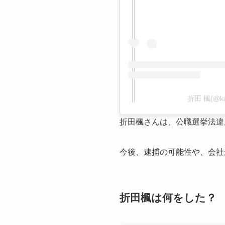
折田 楓(@k
折田楓さんは、公職選挙法違
今後、逮捕の可能性や、会社
折田楓は何をした？