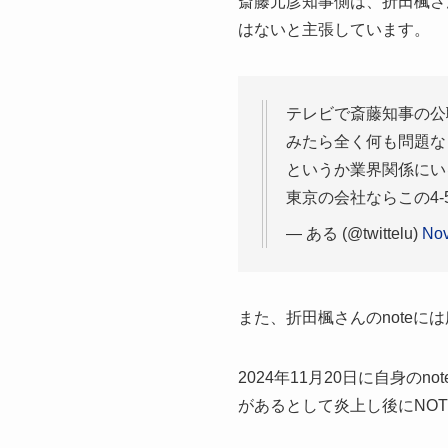
斎藤元彦知事側は、折田楓さ
はないと主張しています。
テレビで斎藤知事の公
みたら全く何も問題な
というか業界関係にい
東京の会社ならこの4
— ある (@twittelu)
Nov
また、折田楓さんのnote
2024年11月20日に自身
があるとして炎上し後にNO