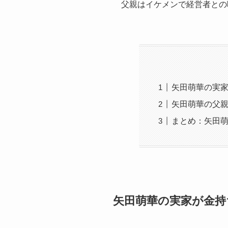
父親はイケメンで経営者との
矢田萌華の実
矢田萌華の父
まとめ：矢田
矢田萌華の実家が金持