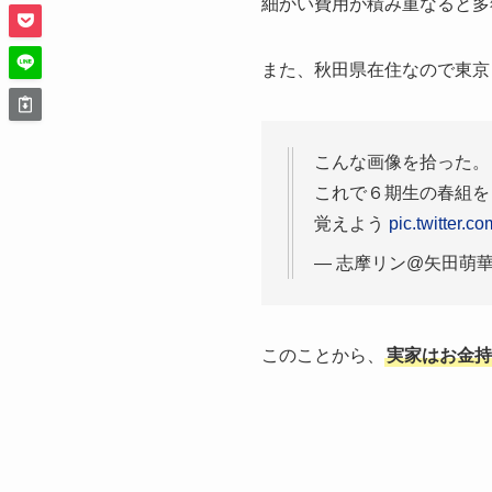
細かい費用が積み重なると多
また、秋田県在住なので東京
こんな画像を拾った。
これで６期生の春組を
覚えよう
pic.twitter
— 志摩リン@矢田萌華推し
このことから、
実家はお金持