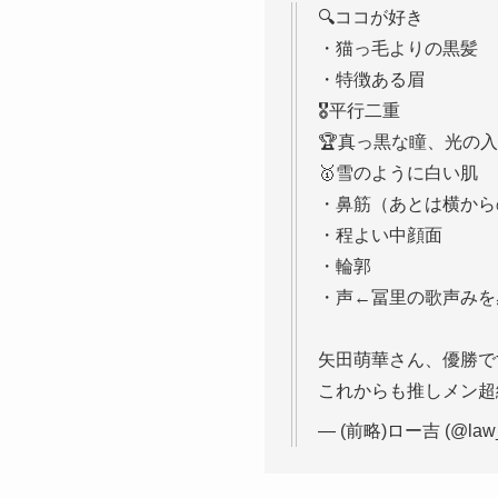
🔍ココが好き
・猫っ毛よりの黒髪
・特徴ある眉
🎖️平行二重
🏆真っ黒な瞳、光の
🥇雪のように白い肌
・鼻筋（あとは横から
・程よい中顔面
・輪郭
・声←冨里の歌声みを
矢田萌華さん、優勝で
これからも推しメン超
— (前略)ロー吉 (@law_s