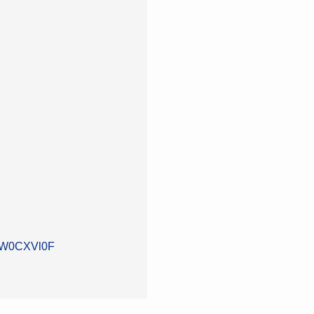
FnW0CXVl0F